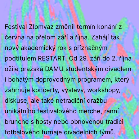
Festival Zlomvaz změnil termín konání z
června na přelom září a října. Zahájí tak
nový akademický rok s příznačným
podtitulem RESTART. Od 29. září do 2. října
ožije pražská DAMU studentským divadlem
i bohatým doprovodným programem, který
zahrnuje koncerty, výstavy, workshopy,
diskuse, ale také netradiční dražbu
unikátního festivalového merche, ranní
brunche s hosty nebo obnovenou tradici
fotbalového turnaje divadelních týmů.