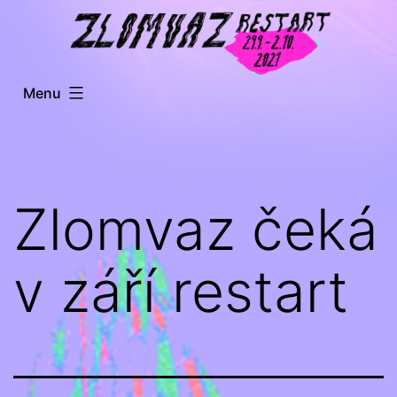
Přejít
k
obsahu
Menu
Zlomvaz čeká
v září restart