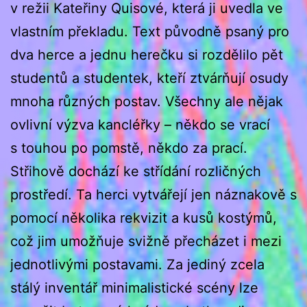
v režii Kateřiny Quisové, která ji uvedla ve
vlastním překladu. Text původně psaný pro
dva herce a jednu herečku si rozdělilo pět
studentů a studentek, kteří ztvárňují osudy
mnoha různých postav. Všechny ale nějak
ovlivní výzva kancléřky – někdo se vrací
s touhou po pomstě, někdo za prací.
Střihově dochází ke střídání rozličných
prostředí. Ta herci vytvářejí jen náznakově s
pomocí několika rekvizit a kusů kostýmů,
což jim umožňuje svižně přecházet i mezi
jednotlivými postavami. Za jediný zcela
stálý inventář minimalistické scény lze