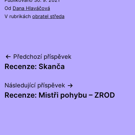
Publikováno
30. 9. 2021
Od
Dana Hlaváčová
V rubrikách
obratel středa
Navigace
Předchozí příspěvek
Recenze: Skanča
pro
příspěvek
Následující příspěvek
Recenze: Mistři pohybu – ZROD