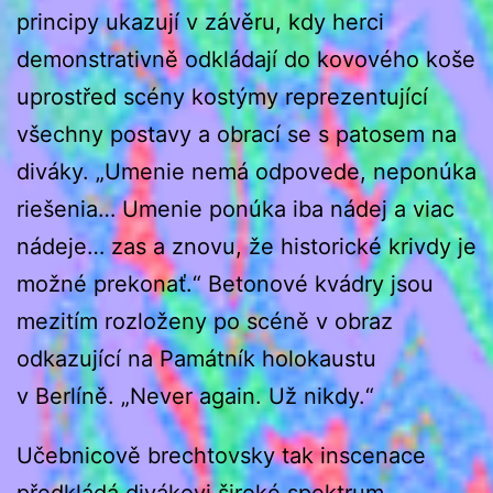
principy ukazují v závěru, kdy herci
demonstrativně odkládají do kovového koše
uprostřed scény kostýmy reprezentující
všechny postavy a obrací se s patosem na
diváky. „Umenie nemá odpovede, neponúka
riešenia… Umenie ponúka iba nádej a viac
nádeje… zas a znovu, že historické krivdy je
možné prekonať.“ Betonové kvádry jsou
mezitím rozloženy po scéně v obraz
odkazující na Památník holokaustu
v Berlíně. „Never again. Už nikdy.“
Učebnicově brechtovsky tak inscenace
předkládá divákovi široké spektrum