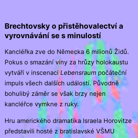
Brechtovsky o přistěhovalectví a
vyrovnávání se s minulostí
Kancléřka zve do Německa 6 milionů Židů.
Pokus o smazání viny za hrůzy holokaustu
vytváří v inscenaci
Lebensraum
počáteční
impuls všech dalších událostí. Původně
bohulibý záměr se však brzy nejen
kancléřce vymkne z ruky.
Hru amerického dramatika Israela Horovitze
představili hosté z bratislavské VŠMU