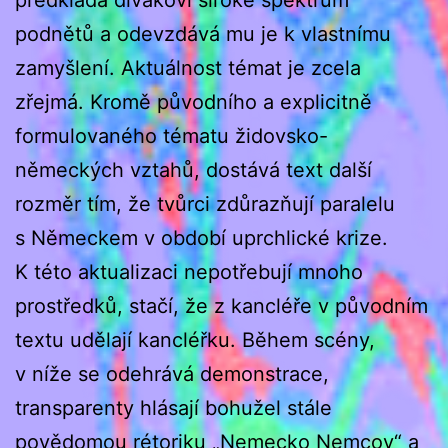
podnětů a odevzdává mu je k vlastnímu
zamyšlení. Aktuálnost témat je zcela
zřejmá. Kromě původního a explicitně
formulovaného tématu židovsko-
německých vztahů, dostává text další
rozměr tím, že tvůrci zdůrazňují paralelu
s Německem v období uprchlické krize.
K této aktualizaci nepotřebují mnoho
prostředků, stačí, že z kancléře v původním
textu udělají kancléřku. Během scény,
v níže se odehrává demonstrace,
transparenty hlásají bohužel stále
povědomou rétoriku „Nemecko Nemcov“ a