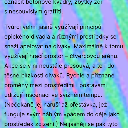
označit betonové kvádry, zbytky zdi
s nesouvislým graffiti.
Tvůrci velmi jasně využívají principů
epického divadla a různými prostředky se
snaží apelovat na diváky. Maximálně k tomu
využívají hrací prostor – čtvercovou arénu.
Akce se v ní neustále přesouvá, a to i do
těsné blízkosti diváků. Rychlé a přiznané
proměny mezi prostředími i postavami
udržují inscenaci ve svižném tempu.
(Nečekaně jej naruší až přestávka, jež
funguje svým náhlým vpádem do děje jako
prostředek zcizení.) Nejjasněji se pak tyto