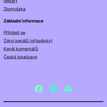
restart
Zlomvázka
Základní informace
Přihlásit se
Zdroj kanálů (příspěvky)
Kanál komentářů
Česká lokalizace
Facebook
Twitter
E-
mail